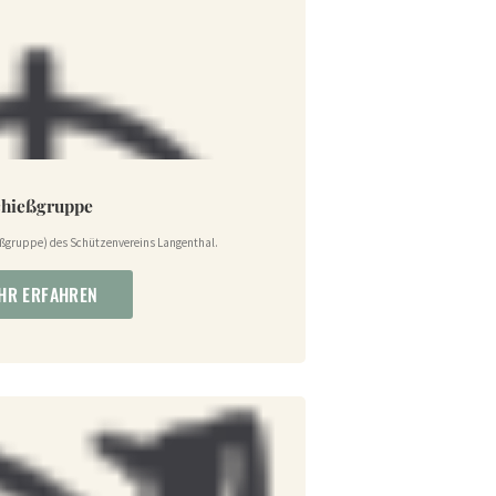
chießgruppe
eßgruppe) des Schützenvereins Langenthal.
HR ERFAHREN