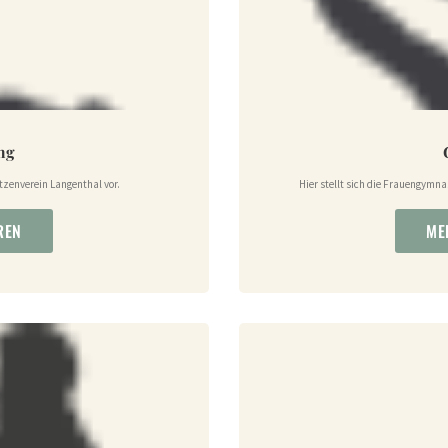
ung
ützenverein Langenthal vor.
Hier stellt sich die Frauengymn
REN
ME