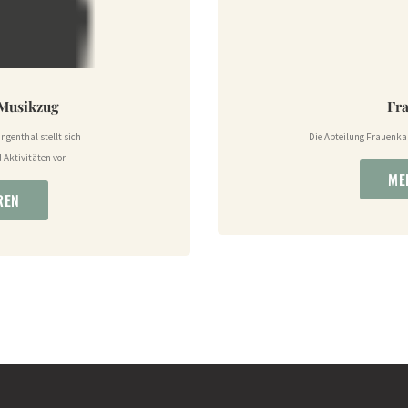
Musikzug
Fr
genthal stellt sich
Die Abteilung Frauenka
 Aktivitäten vor.
ME
REN