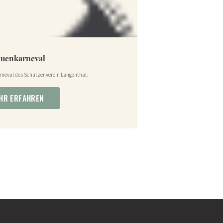
auenkarneval
rneval des Schützenverein Langenthal.
HR ERFAHREN