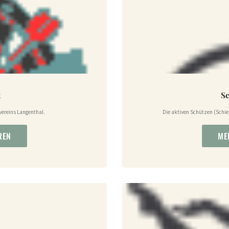
t
S
vereins Langenthal.
Die aktiven Schützen (Schi
REN
ME