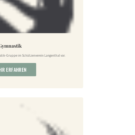
Gymnastik
astik-Gruppe im Schützenverein Langenthal vor.
HR ERFAHREN