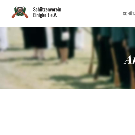
SCHÜT
A