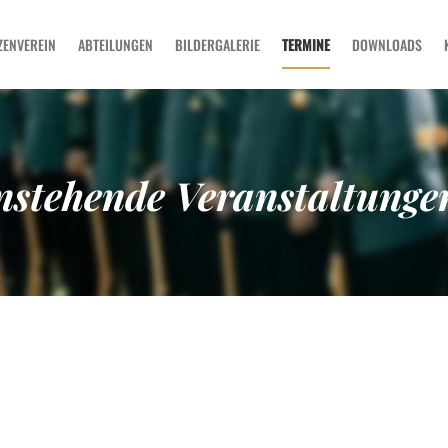
SCHÜTZENVEREIN
ZENVEREIN
ABTEILUNGEN
BILDERGALERIE
TERMINE
DOWNLOADS
ABTEILUNGEN
BILDERGALERIE
TERMINE
DOWNLOADS
nstehende Veranstaltunge
KONTAKT