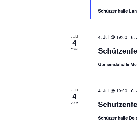
t
t
e
Schützenhalle La
i
u
n
g
n
JULI
4. Juli @ 19:00
-
6.
e
4
b
g
Schützenf
2026
e
n
e
Gemeindehalle M
.
S
n
u
c
S
JULI
4. Juli @ 19:00
-
6.
4
h
e
Schützenfe
2026
u
n
a
Schützenhalle Deis
c
c
h
h
V