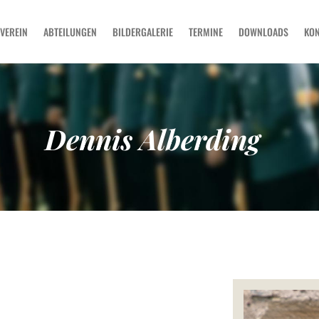
SCHÜTZENVEREIN
VEREIN
ABTEILUNGEN
BILDERGALERIE
TERMINE
DOWNLOADS
KON
ABTEILUNGEN
BILDERGALERIE
TERMINE
DOWNLOADS
Dennis Alberding
KONTAKT