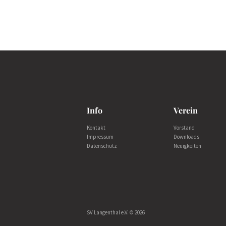
Info
Verein
Kontakt
Vorstand
Impressum
Downloads
Datenschutz
Neuigkeiten
SV Langenthal e.V. © 2026