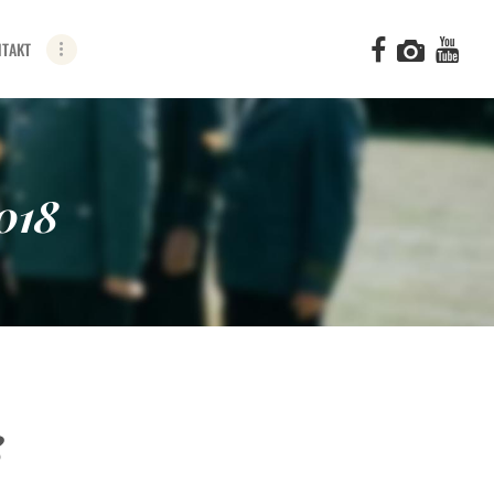
TAKT
018
8