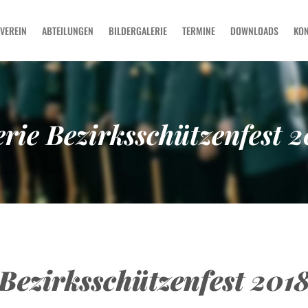
SCHÜTZENVEREIN
VEREIN
ABTEILUNGEN
BILDERGALERIE
TERMINE
DOWNLOADS
KON
ABTEILUNGEN
BILDERGALERIE
TERMINE
DOWNLOADS
rie Bezirksschützenfest 2
KONTAKT
Bezirksschützenfest 201